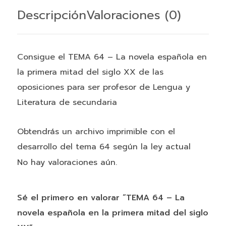
en
Descripción
Valoraciones (0)
la
primera
mitad
Consigue el TEMA 64 – La novela española en
del
la primera mitad del siglo XX de las
siglo
oposiciones para ser profesor de Lengua y
XX
Literatura de secundaria
cantidad
Obtendrás un archivo imprimible con el
desarrollo del tema 64 según la ley actual
No hay valoraciones aún.
Sé el primero en valorar “TEMA 64 – La
novela española en la primera mitad del siglo