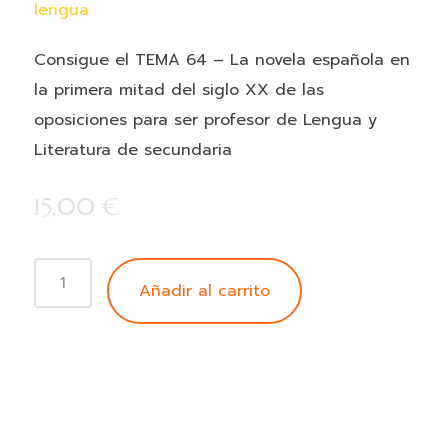
lengua
Consigue el TEMA 64 – La novela española en
la primera mitad del siglo XX de las
oposiciones para ser profesor de Lengua y
Literatura de secundaria
15,00
€
TEMA
Añadir al carrito
64
-
La
novela
española