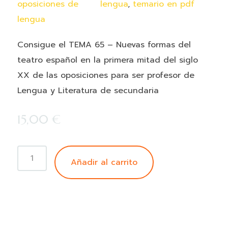
oposiciones de
lengua
,
temario en pdf
lengua
Consigue el TEMA 65 – Nuevas formas del
teatro español en la primera mitad del siglo
XX de las oposiciones para ser profesor de
Lengua y Literatura de secundaria
15,00
€
TEMA
Añadir al carrito
65
-
Nuevas
formas