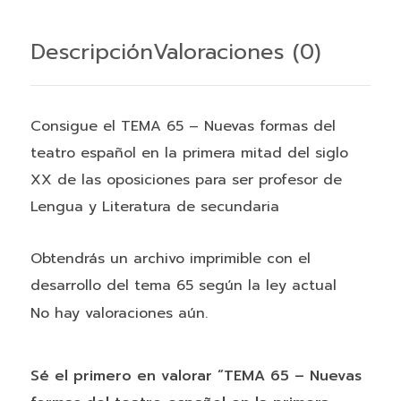
del
teatro
Descripción
Valoraciones (0)
español
en
la
Consigue el TEMA 65 – Nuevas formas del
primera
teatro español en la primera mitad del siglo
mitad
XX de las oposiciones para ser profesor de
del
Lengua y Literatura de secundaria
siglo
XX
Obtendrás un archivo imprimible con el
cantidad
desarrollo del tema 65 según la ley actual
No hay valoraciones aún.
Sé el primero en valorar “TEMA 65 – Nuevas